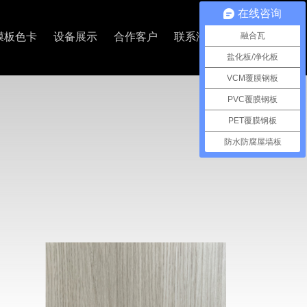
在线咨询
融合瓦
膜板色卡
设备展示
合作客户
联系海美
盐化板/净化板
VCM覆膜钢板
PVC覆膜钢板
PET覆膜钢板
防水防腐屋墙板