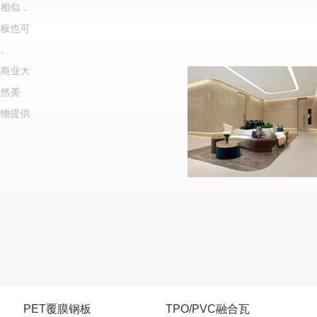
常相似，
钢板也可
求。
如商业大
自然美
筑物提供
PET覆膜钢板
TPO/PVC融合瓦