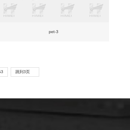
pet-3
53